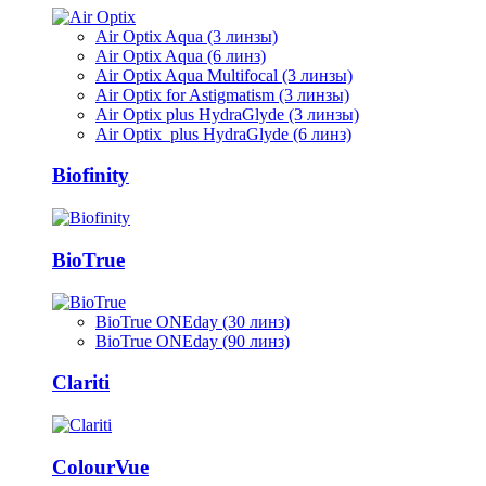
Air Optix Aqua (3 линзы)
Air Optix Aqua (6 линз)
Air Optix Aqua Multifocal (3 линзы)
Air Optix for Astigmatism (3 линзы)
Air Optix plus HydraGlyde (3 линзы)
Air Optix plus HydraGlyde (6 линз)
Biofinity
BioTrue
BioTrue ONEday (30 линз)
BioTrue ONEday (90 линз)
Clariti
ColourVue