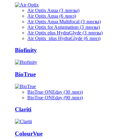
Air Optix Aqua (3 линзы)
Air Optix Aqua (6 линз)
Air Optix Aqua Multifocal (3 линзы)
Air Optix for Astigmatism (3 линзы)
Air Optix plus HydraGlyde (3 линзы)
Air Optix plus HydraGlyde (6 линз)
Biofinity
BioTrue
BioTrue ONEday (30 линз)
BioTrue ONEday (90 линз)
Clariti
ColourVue