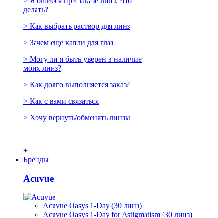
> Я ошибся при заказе линз. Что
делать?
> Как выбрать раствор для линз
> Зачем еще капли для глаз
> Могу ли я быть уверен в наличие
моих линз?
> Как долго выполняется заказ?
> Как с вами связаться
> Хочу вернуть/обменять линзы
+
Бренды
Acuvue
Acuvue Oasys 1-Day (30 линз)
Acuvue Oasys 1-Day for Astigmatism (30 линз)